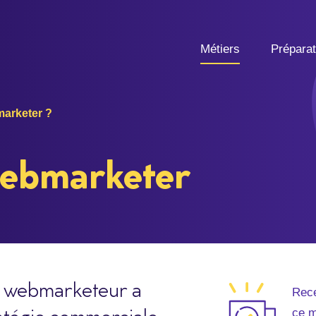
Métiers
Prépara
arketer ?
webmarketer
le webmarketeur a
Rece
ce m