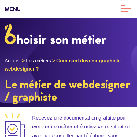
MENU
Accueil
>
Les métiers
>
Comment devenir graphiste
webdesigner ?
Le métier de webdesigner
/ graphiste
Recevez une documentation gratuite pour
exercer ce métier et étudiez votre situation
avec un conseiller par téléphone sans