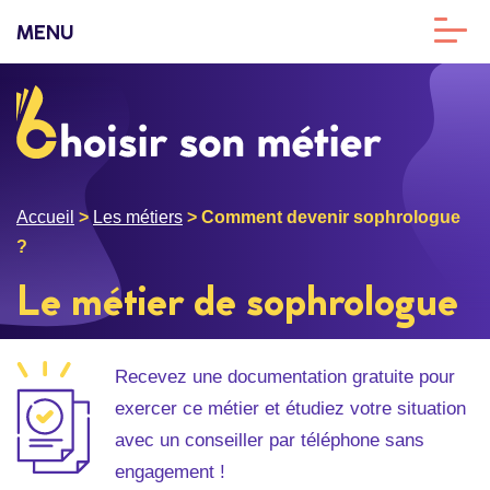
MENU
Accueil
>
Les métiers
>
Comment devenir sophrologue
?
Le métier de sophrologue
Recevez une documentation gratuite pour
exercer ce métier et étudiez votre situation
avec un conseiller par téléphone sans
engagement !