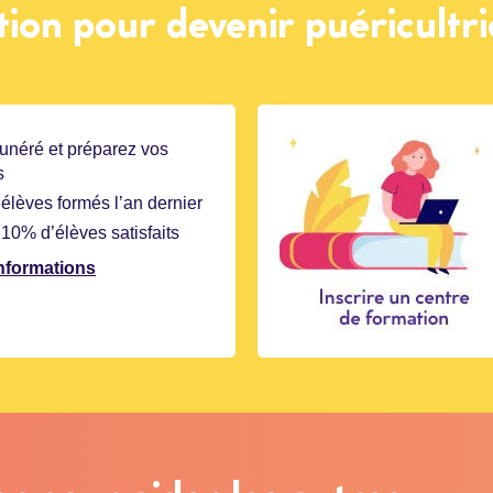
ion pour devenir puéricultri
unéré et préparez vos
s
élèves formés l’an dernier
10% d’élèves satisfaits
informations