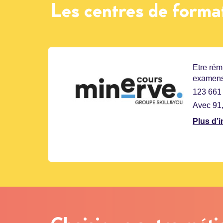
Les centres de format
Etre rém
examen
123 661 
Avec 91,
Plus d’