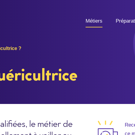
Métiers
Prépara
ultrice ?
uéricultrice
lifiées, le métier de
Rece
ce m