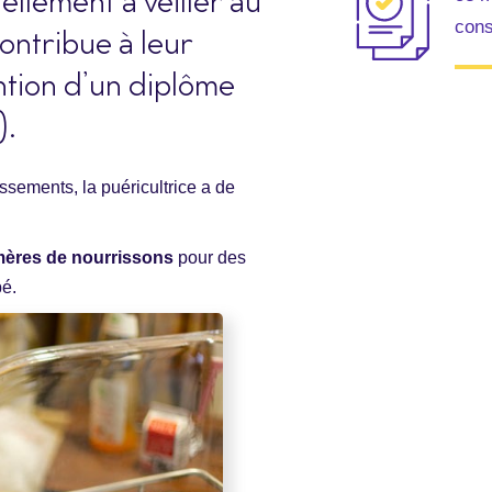
ellement à veiller au
cons
contribue à leur
ntion d’un diplôme
).
ssements, la puéricultrice a de
ères de nourrissons
pour des
bé.