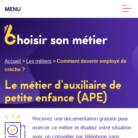
MENU
Accueil
>
Les métiers
>
Comment devenir employé de
crèche ?
Le métier d’auxiliaire de
petite enfance (APE)
Recevez une documentation gratuite pour
exercer ce métier et étudiez votre situation
avec un conseiller par téléphone sans