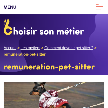
MENU
Accueil
>
Les métiers
>
Comment devenir pet sitter ?
>
remuneration-pet-sitter
remuneration-pet-sitter