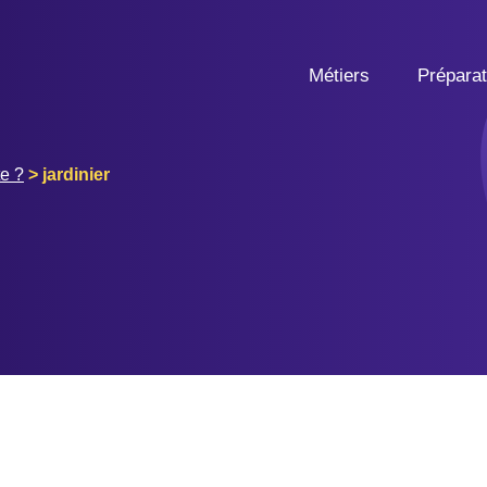
Métiers
Prépara
e ?
>
jardinier