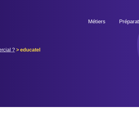
Métiers
Prépara
cial ?
>
educatel