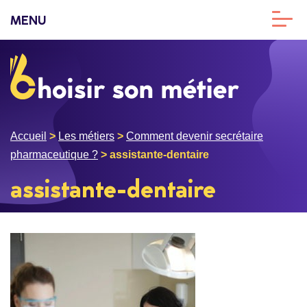
MENU
Accueil
>
Les métiers
>
Comment devenir secrétaire
pharmaceutique ?
>
assistante-dentaire
assistante-dentaire