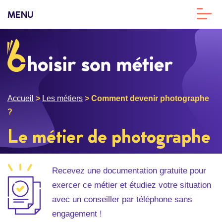
MENU
Accueil
>
Les métiers
>
Comment devenir photographe
?
Le métier de photographe
Recevez une documentation gratuite pour
exercer ce métier et étudiez votre situation
avec un conseiller par téléphone sans
engagement !