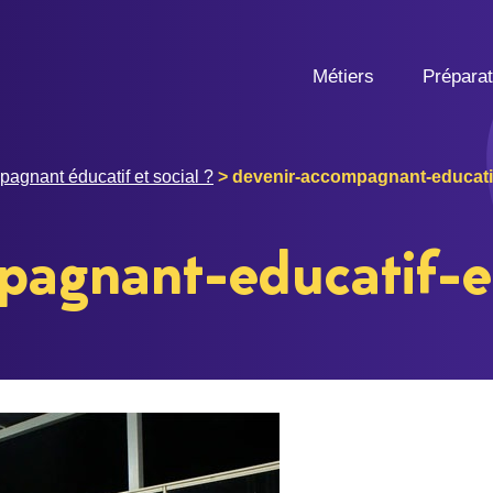
Métiers
Prépara
gnant éducatif et social ?
>
devenir-accompagnant-educatif
pagnant-educatif-et